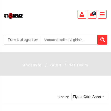
0
Tüm Kategoriler
Anasayfa
/
KADIN
/
Set Takım
Sırala: