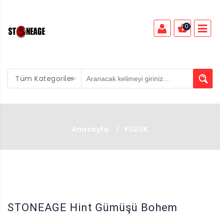
0
Tüm Kategoriler
Anasayfa
/
YÜZÜK
X
STONEAGE Hint Gümüşü Bohem