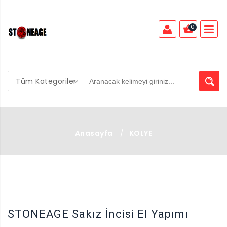
0
Tüm Kategoriler
Anasayfa
/
KOLYE
X
STONEAGE Sakız İncisi El Yapımı