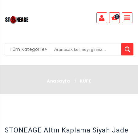
0
Tüm Kategoriler
Anasayfa
/
KÜPE
X
STONEAGE Altın Kaplama Siyah Jade