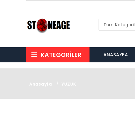
Tüm Kategoril
KATEGORILER
ANASAYFA
Anasayfa
/
YÜZÜK