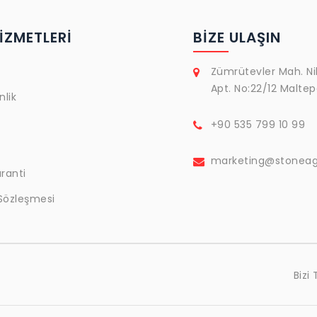
İZMETLERİ
BIZE ULAŞIN
Zümrütevler Mah. Ni
Apt. No:22/12 Maltep
nlik
+90 535 799 10 99
marketing@stoneag
ranti
 Sözleşmesi
Bizi 