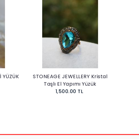
İ YÜZÜK
STONEAGE JEWELLERY Kristal
STONE
Taşlı El Yapımı Yüzük
Aya
1,500.00 TL