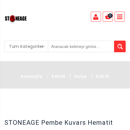
0
Tüm Kategoriler
Anasayfa
/
KADIN
/
Kolye
/
KOLYE
X
STONEAGE Pembe Kuvars Hematit