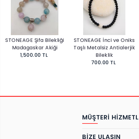
ONEAGE Şifa Bilekliği
STONEAGE İnci ve Oniks
ST
Madagaskar Akiği
Taşlı Metalsiz Antialerjik
1,500.00 TL
Bileklik
700.00 TL
MÜŞTERİ HİZMETL
BIZE ULAŞIN