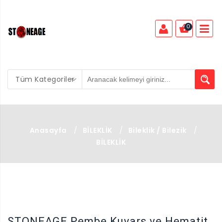
0
Tüm Kategoriler
Anasayfa
/
BİLEKLİK
/
Bileklik / Bilezik
/
BİLEKLİK
X
STONEAGE Pembe Kuvars ve Hematit